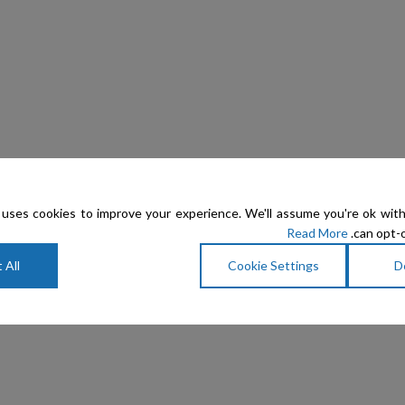
uses cookies to improve your experience. We'll assume you're ok with
Read More
can opt-o
 All
Cookie Settings
D