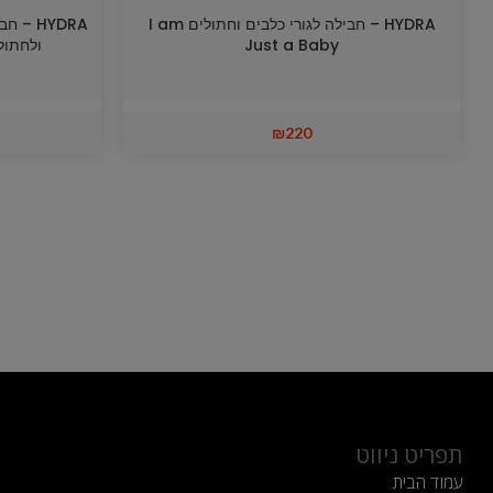
HYDRA – חבילה לגורי כלבים וחתולים I am
HYDRA 
Just a Baby
ולחתולים t NOT Dry
₪
220
תפריט ניווט
עמוד הבית