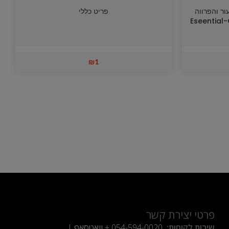
העור והפרווה
פריט כללי
Eseential-Oil Dete
₪
1
פרטי יצירת קשר
שירות לקוחות:
054-594-0020
+ וואטסאפ |