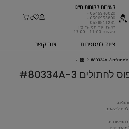
לשירות לקוחות חייגו​
0545940020 -
0
0506953800 -
0528811281
ראשון עד חמישי בין
השעות 11:00 - 17:00​
ציוד למספרות
צור קשר
ים #80334A-3
חתולים #80334A-3
תולים.
 לחתול שאתם
 הציפורניים
 מהרהיטים