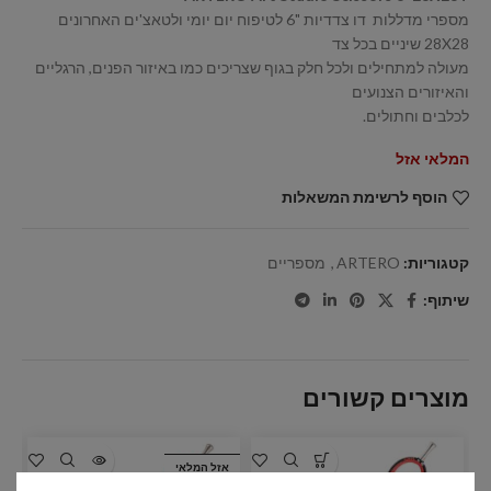
מספרי מדללות דו צדדיות "6 לטיפוח יום יומי ולטאצ'ים האחרונים
28X28 שיניים בכל צד
מעולה למתחילים ולכל חלק בגוף שצריכים כמו באיזור הפנים, הרגליים
והאיזורים הצנועים
לכלבים וחתולים.
המלאי אזל
הוסף לרשימת המשאלות
קטגוריות:
ARTERO
,
מספריים
שיתוף:
מוצרים קשורים
אזל המלאי