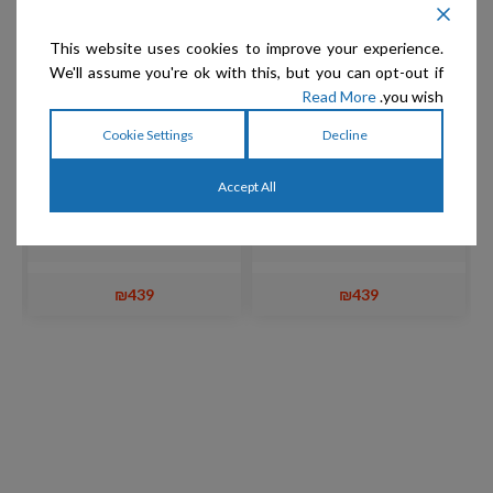
This website uses cookies to improve your experience.
We'll assume you're ok with this, but you can opt-out if
Read More
you wish.
Cookie Settings
Decline
p
Rose Line WITTE Group
Rose Line WITTE Group
Accept All
– מספרי דילול 6" Black
– מספרי דילול 6" White
Rose Art
Rose Art
₪
439
₪
439