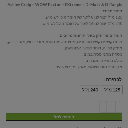
Ashley Craig – WOW Factor – EXtreme – D-Matt & D-Tangle
סופר מרוכז
:
125 מ"ל ייצור לנו 8 ליטר של חומר מוכן לשימוש.
240 מ"ל ייצור לנו 16 ליטר של חומר מוכל לשימוש.
חומר סופר חזק בעל יתרונות מרובים:
פותח קשרים קשים וסבוכים, מסיר חשמל סטטי, מזרז ייבוש, מגביר ברק,
מחזק פרווה, דוחה לכלוך, אבק ושתן.
נוסחה מתמוססת במים.
שולט בנשירה מוגברת.
מגן מפני חום השמש, מגהץ ומייבש שיער.
לבחירה
125 מ"ל
240 מ"ל
הוספה לסל