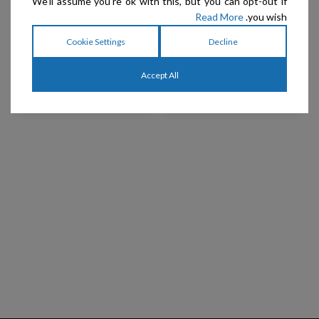
We'll assume you're ok with this, but you can opt-out if
Read More
you wish.
Crown Royale – תרסיס
Crown Royale – גלון
הברשה ולחות לפרוות רכות,
תרסיס לסיכוך הפרווה לפני
Cookie Settings
Decline
ארוכות ונופלות Magic
עבודת מספריים Clip – Eze
Touch Grooming Spray
Accept All
Formula #1
₪
200
–
₪
70
₪
79
–
₪
45