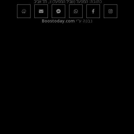
כתובת:
המפעל (שביל המפעל) 3, תל אביב
נבנה ע"י
Boostoday.com