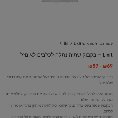
עמוד הבית
מותגים
Lixit
LixIt – בקבוק שתיה נתלה לכלבים לא נוזל
₪
89
–
₪
69
בקבוקי השתיה של LixIt עם הפטנט היחיד בעל השסתום עם קצה כדורי
שלא ינזל !
מכסה עליון למילוי קל (אין צורך להוציא כל פעם את הבקבוק ולמלא אותו
מהחלק התחתון שלו)
הבקבוק שטוח בשני צדדים, כך שהוא יכול להיות מותקן בתוך או מחוץ
לכלוב.
תופסן נתפס שמתאים לשני צידי הבקבוק ולשתי מקומות על הבקבוק