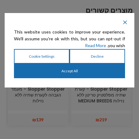
מוצרים קשורים
מ
This website uses cookies to improve your experience.
We'll assume you're ok with this, but you can opt-out if
Read More
you wish.
Cookie Settings
Decline
Accept All
Slopper Stopper – קערת
Slopper Stopper – מעמד
שתיה מפלסטיק טריטן ללא
הגבהה לקערת שתיה ללא
נזילות MEDIUM BREEDS
נזילות
₪
139
₪
219