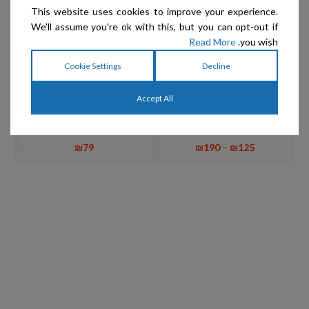
This website uses cookies to improve your experience.
We'll assume you're ok with this, but you can opt-out if
Read More
you wish.
Cookie Settings
Decline
Show Tech – קולר חצי חנק
Show Tech – רצועת הולכה
+ רצועה עגולה מעור אייל
חנק מתכוונן עור בופלו קלוע
Accept All
עגול Slip Lead Round
Plaited Buffalo Leather
4mm x 160cm
₪
79
₪
190
–
₪
125