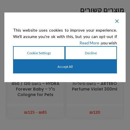
מוצרים קשורים
This website uses cookies to improve your experience.
We'll assume you're ok with this, but you can opt-out if
Read More
you wish.
Cookie Settings
Decline
Accept All
ARTERO – בושם סיגליות
HYDRA – בושם 130 / 450
Perfume Violet 300ml
מ"ל Forever Baby –
Cologne for Pets
₪
125
–
₪
85
₪
120