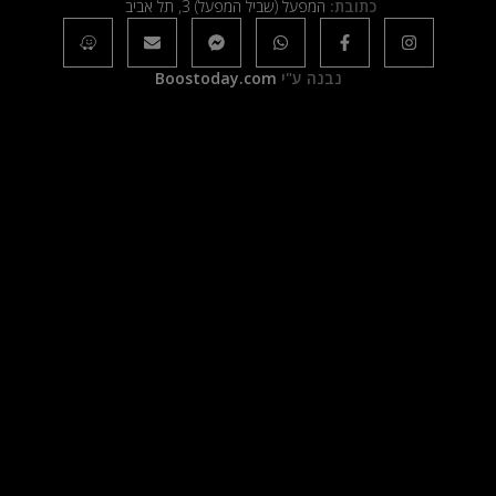
כתובת:
המפעל (שביל המפעל) 3, תל אביב
נבנה ע"י
Boostoday.com