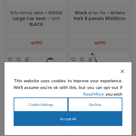
Artero – גדר גורים Black
DOOG – מושב בטיחות גדול
Park 8 panels 90X60cm
לרכב Large Car Seat –
BLACK
₪
390
₪
390
This website uses cookies to improve your experience.
We'll assume you're ok with this, but you can opt-out if
Read More
you wish.
Cookie Settings
Decline
DOOG – מושב בטיחות לרכב
DOOG – מושב בטיחות גדול
Accept All
Car Seat – BLACK (Small
לרכב Large Car Seat –
GREY
to Medium Breeds)