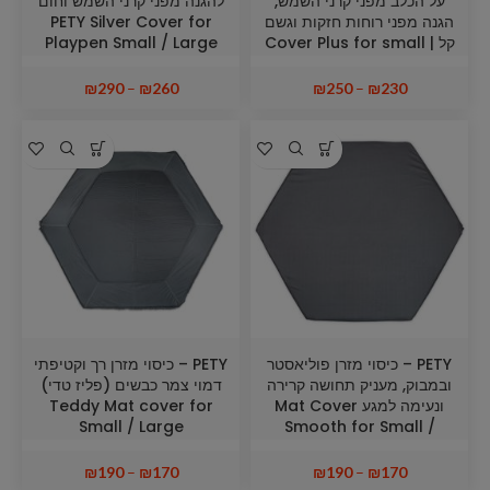
על הכלב מפני קרני השמש,
להגנה מפני קרני השמש וחום
הגנה מפני רוחות חזקות וגשם
PETY Silver Cover for
קל Cover Plus for small |
Playpen Small / Large
Large playpen
₪
290
–
₪
260
₪
250
–
₪
230
PETY – כיסוי מזרן פוליאסטר
PETY – כיסוי מזרן רך וקטיפתי
ובמבוק, מעניק תחושה קרירה
דמוי צמר כבשים (פליז טדי)
ונעימה למגע Mat Cover
Teddy Mat cover for
Small / Large
Smooth for Small /
Large Mat
₪
190
–
₪
170
₪
190
–
₪
170