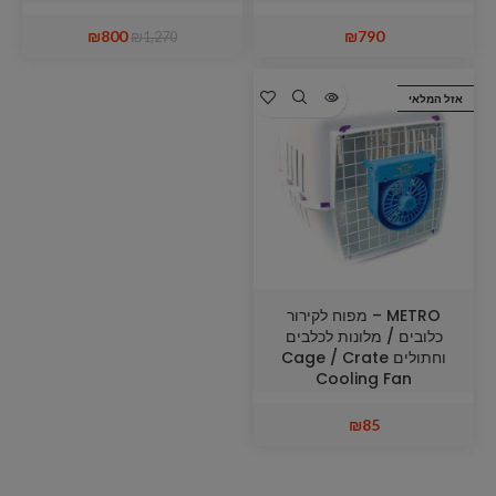
Wheels XL 100 x 67 x H
75 cm
₪
800
₪
790
₪
1,270
אזל המלאי
METRO – מפוח לקירור
כלובים / מלונות לכלבים
וחתולים Cage / Crate
Cooling Fan
₪
85