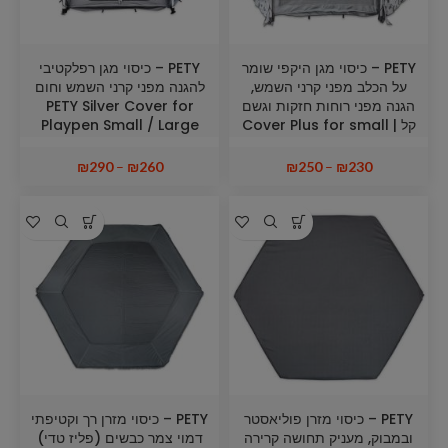
PETY – כיסוי מגן היקפי שומר
PETY – כיסוי מגן רפלקטיבי
על הכלב מפני קרני השמש,
להגנה מפני קרני השמש וחום
הגנה מפני רוחות חזקות וגשם
PETY Silver Cover for
קל Cover Plus for small |
Playpen Small / Large
Large playpen
₪
290
–
₪
260
₪
250
–
₪
230
PETY – כיסוי מזרן פוליאסטר
PETY – כיסוי מזרן רך וקטיפתי
ובמבוק, מעניק תחושה קרירה
דמוי צמר כבשים (פליז טדי)