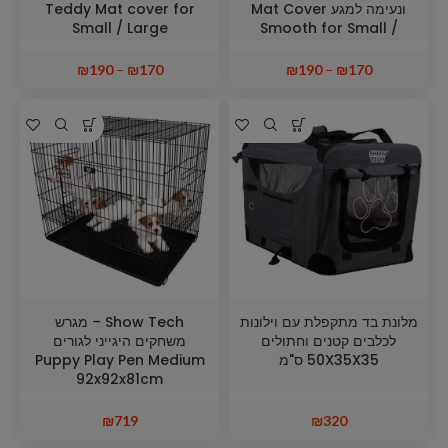
ונעימה למגע Mat Cover
Teddy Mat cover for
Small / Large
Smooth for Small /
Large Mat
₪
190
–
₪
170
₪
190
–
₪
170
מלונת בד מתקפלת עם וילונות
Show Tech – מגרש
לכלבים קטנים וחתולים
משחקים היגייני לגורים
50X35X35 ס"מ
Puppy Play Pen Medium
92x92x81cm
₪
719
₪
320