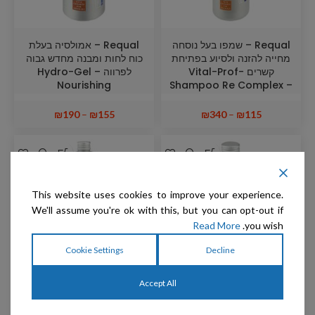
Requal – שמפו בעל נוסחה
Requal – אמולסיה בעלת
מחייה להזנה ולסיוע בפתיחת
כוח לחות ומבנה מחדש גבוה
קשרים Vital-Prof-
לפרווה Hydro-Gel –
Nourishing
Shampoo Re Complex –
Reintegrating
Revitalizing Formula to
Suspension
Nourish and
₪
190
–
₪
155
₪
340
–
₪
115
Disentangle
This website uses cookies to improve your experience.
We'll assume you're ok with this, but you can opt-out if
Read More
you wish.
Cookie Settings
Decline
Accept All
Requal – טיפול חיטוי לעור
Requal – שמפו טיפולי
ולפרווה Energizing –
לאיזון העור והפרווה Nutri-