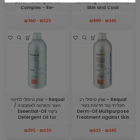
Derm- Shampoo Re
Sanitizing Treatment for
Complex – Re-
Skin and Coat
Balancing Treatment
for Coat and Skin
₪
360
–
₪
125
₪
490
–
₪
145
Requal – שמן טיפולי רב
Requal – שמן טיפולי לחיטוי
תכליתי נגד חריגות בעור
העור והפרווה לאמבטיה /
Derm-Oil Multipurpose
ג'קוזי Eseential-Oil
Detergent Oil for
Treatment against Skin
Whirlpool
Anomalies
₪
395
–
₪
110
₪
615
–
₪
145