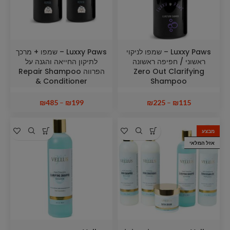
Luxxy Paws – שמפו לניקוי
Luxxy Paws – שמפו + מרכך
ראשוני / חפיפה ראשונה
לתיקון החייאה והגנה על
Zero Out Clarifying
הפרווה Repair Shampoo
& Conditioner
Shampoo
₪
485
–
₪
199
₪
225
–
₪
115
מבצע
אזל המלאי