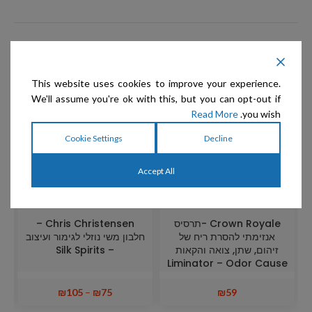
מוצרים קשורים
This website uses cookies to improve your experience.
We'll assume you're ok with this, but you can opt-out if
Read More
you wish.
Cookie Settings
Decline
Accept All
Crown Royale -תרסיס
Chris Christensen –
אנזימתי להסרת ריח של
חלבון משי נוזלי לגימור ועיצוב
זיהום, שתן, צואה והקאות
– Silk Spirits
Liminator – Odor Cause
Digestor
₪
105
–
₪
75
₪
59