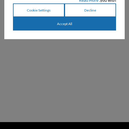
Read More
you wish.
שתיה מפלסטיק טריטן ללא
שתיה מפלסטיק טריטן ללא
נזילות XSM BREEDS
נזילות SM BREEDS
Cookie Settings
Decline
Accept All
₪
219
₪
179