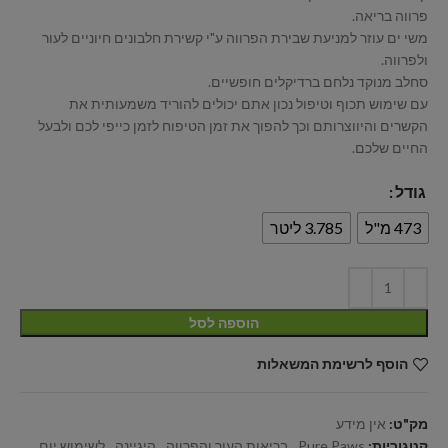
פרווה בריאה.
משי ים עוזר למניעת שבירת הפרווה ע"י קשירת חלבונים חיוניים לעור
ולפרווה.
סחלב מנוקד נלחם ברדיקלים חופשיים.
עם שימוש תכוף וטיפול נכון אתם יכולים להוריד משמעותית את
הקשרים והיווצרותם וכך להפוך את זמן הטיפוח לזמן כייפי לכם ולבעל
החיים שלכם.
גודל
473 מ"ל
3.785 ליטר
הוספה לסל
הוסף לרשימת המשאלות
מק"ט:
אין מידע
קטגוריות:
Pure Paws
,
בריאות העור והפרווה
,
היגיינה
,
לשימוש יום