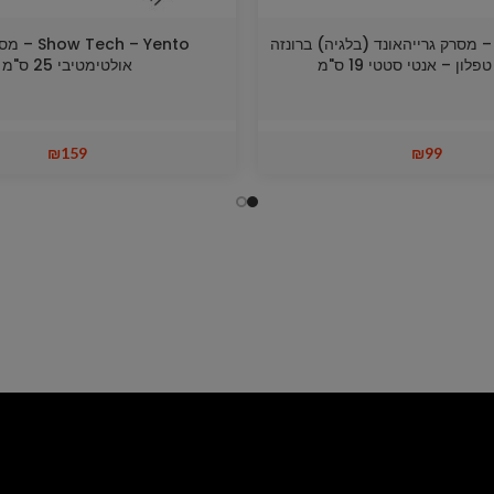
Show Tec – מסרק גרייהאונד (בלגיה) ברונזה
Tech – Yento
פלון – אנטי סטטי 19 ס"מ
אולטימטיבי 25 ס"מ
₪
159
₪
99