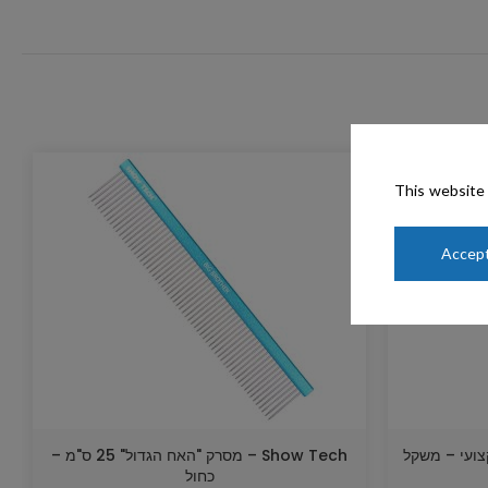
This website 
Accept
ק 25 ס"מ מקצועי – משקל
Show Tech – מסרק "האח הגדול" 25 ס"מ –
כחול