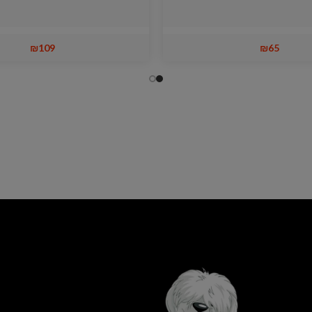
₪
109
₪
65