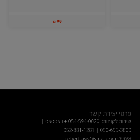
₪
99
פרטי יצירת קשר
שירות לקוחות:
054-594-0020
+ וואטסאפ |
052-881-1281
|
050-695-3800
אימייל:
robertraviv@gmail.com