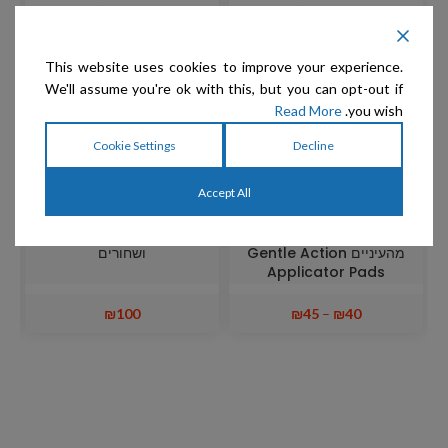
מ
This website uses cookies to improve your experience.
We'll assume you're ok with this, but you can opt-out if
Read More
you wish.
Cookie Settings
Decline
Accept All
Eye Envy – רפידות עדינות
Starfire's Platinum –
לשימוש בנוזל להסרת כתמים
ספריי סילבר ללבנים, בהירים
מהעיניים Gentle Action
ושחורים
Applicator Pads
₪
100
₪
45
–
₪
40