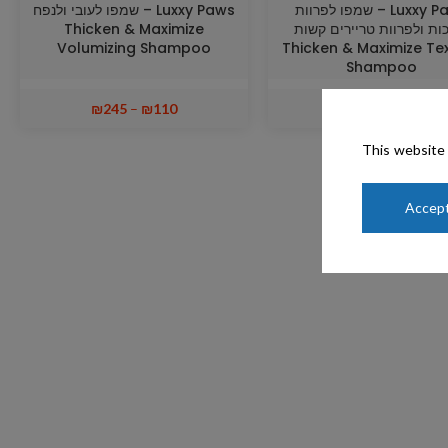
Luxxy Paws – שמפו לפרוות
Luxxy Paws – שמפו לעובי ולנפח
ות ולפרוות טריירים קשות
Thicken & Maximize
Volumizing Shampoo
Thicken & Maximize Te
Shampoo
₪
245
–
₪
110
₪
245
–
₪
105
This website 
Accept