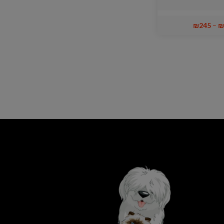
₪
245
–
₪