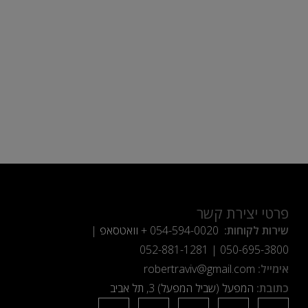
פרטי יצירת קשר
שירות לקוחות:
054-594-0020
+ וואטסאפ |
052-881-1281
|
050-695-3800
אימייל:
robertraviv@gmail.com
כתובת:
המפעל (שביל המפעל) 3, תל אביב