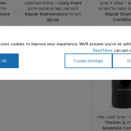
Luxxy Paws – שמפו + מרכך
Luxxy Paws – תרסיס אנטיסטטי
ה והגנה על הפרווה
להברשה, קשרים שיקום וחיזוק
פריכ
Repair Sha
הפרווה Repair Maintenance
xture
Spray
Conditi
₪
205
–
₪
85
₪
485
–
₪
uses cookies to improve your experience. We'll assume you're ok with
Read More
can opt-o
 All
Cookie Settings
D
Luxxy Paws – מרכך לעובי, נפח
ולטקסטורה Thicken &
Maximize Con