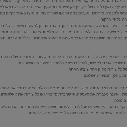
במועד האספקה המבוקש ו/או במועד ההזמנה. אך במידה ולא צויין, כי המוצר א
ין זה בגין כל סוג של נזק, בין נזק ישיר או נזק עקיף אשר נגרם לרוכשת ו/או
יש ולהבהיר, כי ייתכנו מצבים בהם על אף שפריט מסוים מוצג באתר כקיים במלא
 על ידי הלקוח.
היא ולפי שיקול דעתה הבלעדי כמו במקרים בהם: לאחר שנמסרו הפרטים, המסמכ
ים באמצעות חשבונו באתר או באמצעות הדואר האלקטרוני. בכלל זה עדכוני תוכ
אתר, או בצדדים שלישיים כלשהם, לרבות לקוחותיה, עובדיה וספקיה של הנהלת
 ישראל או כדי לאפשר, להקל, לסייע או לעודד ביצועו של מעשה כזה
ל כל שירות מקוון אחר שיציע האתר
מרות שחלף המועד לתשלומו
שראי איננה מכבדת את העסקה, או שחברת פייפאל (או כל שירות ארנק אלקטרוני 
יטולה.
ו הקיים באתר פייפאל, או יוכל לבחור לפתוח חשבון פייפאל במהירות. אם החל
לתנאי השימוש ומדיניות הפרטיות של פייפאל, ולא של האתר.