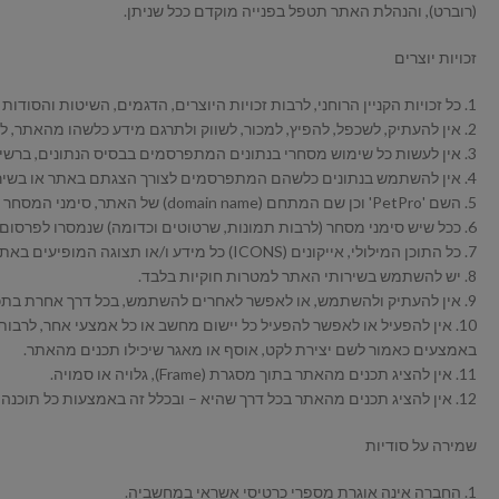
(רוברט), והנהלת האתר תטפל בפנייה מוקדם ככל שניתן.
זכויות יוצרים
1. כל זכויות הקניין הרוחני, לרבות זכויות היוצרים, הדגמים, השיטות והסודות המסחריים, הנם רכושה של החברה בלבד. זכויות אלה חלות, בין השאר, על הנתונים באתר, לרבות רשימת המוצרים, תיאור וכל פרט אחר הקשור להפעלתו.
2. אין להעתיק, לשכפל, להפיץ, למכור, לשווק ולתרגם מידע כלשהו מהאתר, לרבות סימני מסחר, תמונות וטקסטים, וכיוצא בזאת, בלא קבלת רשותה של החברה מראש ובכתב.
3. אין לעשות כל שימוש מסחרי בנתונים המתפרסמים בבסיס הנתונים, ברשימת המוצרים המופיעים בו או בפרטים אחרים המתפרסמים בו, בלא קבלת הסכמתה של הנהלת האתר מראש ובכתב.
4. אין להשתמש בנתונים כלשהם המתפרסמים לצורך הצגתם באתר או בשירות אחר כלשהו, בלא לקבל את הסכמתה של הנהלת האתר מראש ובכתב ובכפוף לתנאי אותה הסכמה (אם תינתן).
5. השם 'PetPro' וכן שם המתחם (domain name) של האתר, סימני המסחר (בין אם נרשמו ובין אם לא) הם כולם רכושה של החברה בלבד. אין לעשות בהם שימוש בלא קבלת הסכמתה בכתב ומראש.
6. ככל שיש סימני מסחר (לרבות תמונות, שרטוטים וכדומה) שנמסרו לפרסום על ידי החברות המציעות מוצרים ושירותים למכירה באתר, כי אז סימני המסחר הנם רכושן של אותן חברות ואין להשתמש בהם ללא הסכמתן.
7. כל התוכן המילולי, אייקונים (ICONS) כל מידע ו/או תצוגה המופיעים באתר, לרבות גרפיקה, עיצוב, הצגה מילולית, סימני מסחר, סימני לוגו לרבות עריכתם והצגתם באתר, הנם בבעלותם הבלעדית של החברה ובעלי החברה.
8. יש להשתמש בשירותי האתר למטרות חוקיות בלבד.
9. אין להעתיק ולהשתמש, או לאפשר לאחרים להשתמש, בכל דרך אחרת בתכנים מתוך האתר, לרבות באתרי אינטרנט אחרים, בפרסומים אלקטרוניים, בפרסומי דפוס וכיו'ב, לכל מטרה אחרת.
באמצעים כאמור לשם יצירת לקט, אוסף או מאגר שיכילו תכנים מהאתר.
11. אין להציג תכנים מהאתר בתוך מסגרת (Frame), גלויה או סמויה.
12. אין להציג תכנים מהאתר בכל דרך שהיא – ובכלל זה באמצעות כל תוכנה, מכשיר, אביזר או פרוטוקול תקשורת – המשנים את עיצובם באתר או מחסירים מהם תכנים כלשהם ובפרט פרסומות ותכנים מסחריים.
שמירה על סודיות
1. החברה אינה אוגרת מספרי כרטיסי אשראי במחשביה.