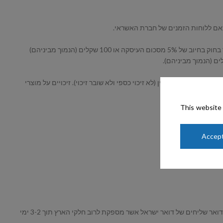
לים (הנמוך מביניהם)
 לא יזוכה המזמין (לא זיכוי כספי ולא שובר זיכוי). זיכויים על מוצרי
This website 
Accept
3. במשלוחים באמצעות דואר שליחים החברה מתחייבת לארוז ולהוציא למשלוח את ההזמנות תוך שני ימי עסקים ליעד המבוקש. ההזמנות ישלחו באמצעות דואר שליחים של דואר ישראל אשר מספקת לרוב חלקי הארץ תוך 3-2 ימי