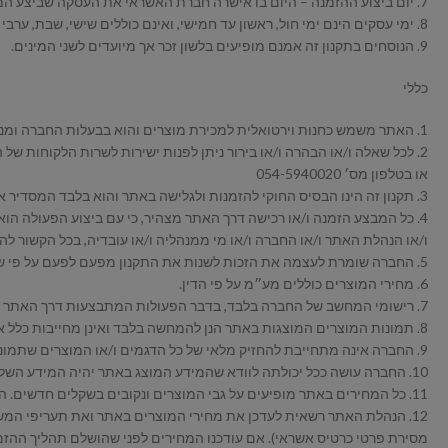
7. יום ביצוע ההזמנה – היום בו אישרה חברת האשראי את העסקה שביצע המזמין.
8. ימי עסקים הינם ימי חול, ראשון עד חמישי, ואינם כוללים שישי, שבת, ערבי חג וחול המועד.
9. הנוסחים בתקנון זה אמנם מופיעים בלשון זכר אך מיועדים לשני המינים.
כללי
1. האתר משמש כחנות וירטואלית למכירת מוצרים והוא בבעלות החברה ומנוהל על ידה.
2. לכל שאלה ו/או הבהרה ו/או בירור ניתן לפנות ישירות לשרות הלקוחות של החברה במייל robertraviv@gmail.com
או בטלפון מס׳ 054-5940020
3. תקנון זה הינו הבסיס החוקי להזמנות ולגלישה באתר והוא בלבד המסדיר את היחסים בין החברה לבין הגולש באתר ו/או המזמין דרך האתר.
4. כל המבצע הזמנה ו/או רכישה דרך האתר מצהיר, כי עם ביצוע הפעולה הוא ק
ו/או הנהלת האתר ו/או החברה ו/או מי ממנהליה ו/או עובדיה, בכל הקשור להו
5. החברה שומרת לעצמה את הזכות לשנות את התקנון מפעם לפעם על פי שיקול דעתה הבלעדי וזאת ללא צורך במתן התראה ו/או הודעה מוקדמת.
6. מחירי המוצרים כוללים מע״מ על פי הדין.
7. רישומי המחשב של החברה בלבד, בדבר הפעולות המתבצעות דרך האתר יהוו ראיה לכאורה לנכונות הפעולות.
8. תמונות המוצרים המוצגות באתר הנן להמחשה בלבד ואינן מחייבות כלל את הנהלת האתר. כן מוסכם ומובהר, כי החברה תשתדל לעשות את מיטב יכולתה כדי להציג בפני לקוחותיה תמונות מדויקות ככל האפשר.
9. החברה אינה מתחייבת להחזיק מלאי של כל הדגמים ו/או המוצרים שתמונותיהם מופיעות באתר.
10. החברה עושה ככל יכולתה לוודא שהמידע המוצג באתר יהיה המידע השלם והמדויק ביותר אך יובהר, כי עלולים להופיע בו, בתום לב, אי דיוקים או שגיאות והחברה לא תישא באחריות כל שהיא הנובעת מהן או קשורה אליהן.
11. כל המחירים באתר מופיעים על גבי המוצרים ונקובים בשקלים חדשים. המחירים כוללים מע״מ, אם הוא חל לפי הדין, ואינם כוללים דמי משלוח.
12. הנהלת האתר רשאית לעדכן את מחירי המוצרים באתר ואת תעריפי 
מסירת פרטי כרטיס אשראי). אם עודכנו המחירים לפני שהושלם תהליך ההזמנ