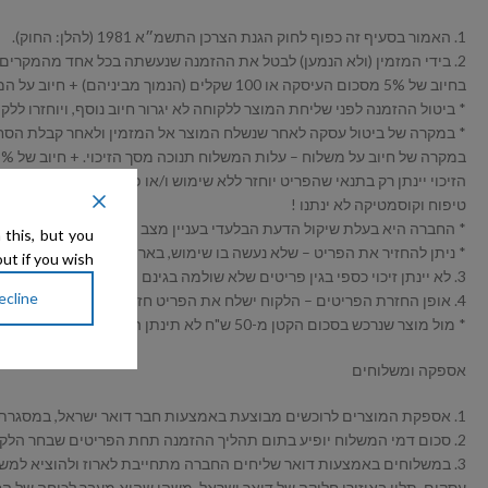
1. האמור בסעיף זה כפוף לחוק הגנת הצרכן התשמ״א 1981 (להלן: החוק).
2. בידי המזמין (ולא הנמען) לבטל את ההזמנה שנעשתה בכל אחד מהמקרים ובתנאים שלהלן: כל זיכוי יועבר לכרטיס האשראי בו בוצעה ההזמנה בלבד, ובהתאם ללוחות הזמנים של חברת האשראי.
בחיוב של 5% מסכום העיסקה או 100 שקלים (הנמוך מביניהם) + חיוב על המשלוח לא יוחזר בזיכוי העיסקה.
* ביטול ההזמנה לפני שליחת המוצר ללקוחה לא יגרור חיוב נוסף, ויוחזרו ללקוח הכספים ששילם בגי
* במקרה של ביטול עסקה לאחר שנשלח המוצר אל המזמין ולאחר קבלת הסחורה במחסני החברה, יינתן זיכוי כ
במקרה של חיוב על משלוח – עלות המשלוח תנוכה מסך הזיכוי. + חיוב של 5% מסכום העיסקה או 100 שקלים (הנמוך מביניהם)
הזיכוי יינתן רק בתנאי שהפריט יוחזר ללא שימוש ו/או פגם ו/או נזק –באריזתו
טיפוח וקוסמטיקה לא ינתנו !
* החברה היא בעלת שיקול הדעת הבלעדי בעניין מצב הסחורה שהוחזרה.
 this, but you
* ניתן להחזיר את הפריט – שלא נעשה בו שימוש, באריזתו המקורית, תוך 14 יום מקבלתו (במקרה של אביזרים נילווים בלבד!).
ut if you wish.
3. לא יינתן זיכוי כספי בגין פריטים שלא שולמה בגינם תמורה כספית, כגון מבצעים או מתנות.
ecline
4. אופן החזרת הפריטים – הלקוח ישלח את הפריט חזרה לחברה על חשבונו.
* מול מוצר שנרכש בסכום הקטן מ-50 ש"ח לא תינתן האפשרות לקבל זיכוי כספי.
אספקה ומשלוחים
1. אספקת המוצרים לרוכשים מבוצעת באמצעות חבר דואר ישראל, במסגרת זמן ההספקה של דואר ישראל ויתכנו עיכובים.
2. סכום דמי המשלוח יופיע בתום תהליך ההזמנה תחת הפריטים שבחר הלקוח לרכוש וייגבה בעת ביצוע ההזמנה.
עסקים, תלוי באיזורי חלוקה של דואר ישראל. משהו שהוא מעבר לכוחה של ה