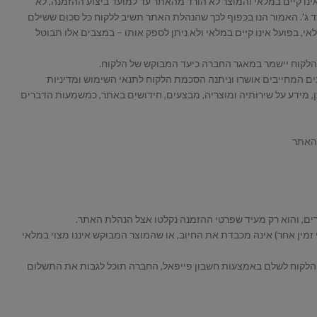
ינו קיים במלאי והמוצר לא הורד מהאתר עד למועד ביצוע ההזמנה, לא
 לצד ג'. האמור הנו בכפוף לכך שהנהלת האתר תשיב ללקוח כל סכום ששילם
י, בפועל אינו קיים במלאי ולא ניתן לספק אותו – במצבים אלו תבוטל
ים המחייבים אושרו וניתנה הסכמת הלקוח לתנאי השימוש ומדיניות
ן, מידע על שירותיה ומוצריה, מבצעים, חידושים באתר, כמשמעות הדברים
 האתר
זמין אחר) אינה מכבדת את החיוב, או שהמוצר המבוקש איננו מצוי במלאי
יט הלקוח לשלם באמצעות חשבון פייפאל, החברה תוכל לגבות את התשלום