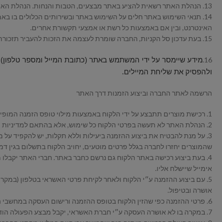
13. הנהלת האתר רשאית להציע באתר מבצעים, הטבות והנחות. הנהלת האתר רשאית בכל עת להפסיק מבצעים, הטבות והנחות אלה, להחליפם או לשנותם, בלא צורך לתת כל הודעה מוקדמת על כך.
14. תנאי השימוש באתר חלים על השימוש באתר ובשירותים הכלולים בו בא
האינטרנט, ובין אם באמצעות כל רשת או אמצעי תקשורת אחרים.
15. בעת עדכון סל הקניות, החברה שומרת לעצמה את הזכות להעביר תזכורת ללקוח אודות הסל הנטוש, באמצעות שליחת מייל לכתובת שהוזנה.
16.
מידע שיימסר על ידי המשתמש באתר (כתובת המייל ומספר טלפון)
ולהפסיק את שליחת המיילים.
הרשמה לאתר החברה וביצוע הזמנות דרך האתר
1. רכישת מוצרים תתבצע על ידי הלקוח באמצעות מילוי טופס הזמנה המופיע באתר. יובהר כי מילוי כל הפרטים מהווה תנאי מוקדם לביצוע ההזמנה.
2. הנהלת האתר לא תעשה בפרטי הלקוח כל שימוש, אלא בהתאם למדיניות הפרטיות של האתר ומהווה חלק בלתי נפרד מתנאי שימוש ורכישה אלה.
3. על מנת להבטיח את ביצוע ההזמנה ביעילות וללא תקלות, יש להקפיד על
שהמוצרים יחזרו לחברה בגלל פרטים מוטעים, יחויב הלקוח בתשלום בגין דמי
4. בעת ביצוע רכישה באתר הלקוח גם נרשם כחבר באתר. חברי האתר יקבלו 
אימייל שיישלח אליו.
5. עם ביצוע ההזמנה ע״י הלקוח ולאחר לקיחת פרטי האשראי בטלפון (במק
אושרה ובטיפול.
6. פרטי ההזמנה כפי שהזין הלקוח בטופס ההזמנה ורישום העסקה במחשבי החברה יהוו ראייה חלוטה וסופית לנכונות דרך הפעולה.
7. במקרה בו לא אושרה העסקה ע״י חברת האשראי, יקבל מבצע הפעולה הודעה מתאימה על כך והוא יידרש למסור אמצעי תשלום אחר.