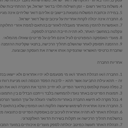
4. משלוח בדואר רשום – זמן השילוח תלוי בדואר ישראל, אך ההתחייבות שלהם הנה עד 14 ימי עסקים לכל היותר.
5. במידה וכתובת המשלוח נמצאת ביישובים אליהם דואר שליחים אינה מגיעה, ההזמנה תישלח באמצעות דואר רשום – או – דואר חבילות.
6. החברה אינה יכולה לקחת אחריות על עיכובים של דואר ישראל.
7. האפשרות להזמין מהאתר מוגבלת לאזורים בהתאם למפת אזורי החלוקה ש
ונקלטה במחשבי האתר, לא תהיה חייבת החברה לספקה.
8. מועדי האספקה המפורטים לעיל אינם חלים על פריטים שאזלו מהמלאי.
9. ההזמנה תסופק לאחר שהושלם תהליך הרכישה, בתנאי שקליטת ההזמנה נ
שחברת כרטיסי האשראי שהנפיקה אותו אישרה את העסקה שבוצעה.
אחריות החברה
1. החברה ו/או הנהלת האתר ו/או מי מטעמם לא יהיו אחראים ולא יישאו בכל
זה – תהא עילת התביעה אשר תהא – לרבות הפסד הכנסה ו/או מניעת רווח
2. נפלה טעות קולמוס בתיאור הפריט, לא יחייב הדבר את החברה ו/או את הנהלת האתר.
3. תמונות הפריטים באתר נועדו להמחשה בלבד וייתכנו הבדלים בין התמונות המוצגות באתר, חלקן או כולן, לבין הפריטים הנמכרים בפועל.
4. בכל מקרה לא תישא החברה באחריות כלשהי העולה על ערך המוצר הנרכש וכן בכל נזק שאינו ישיר ו/או נזק תוצאתי.
5. החברה אינה אחראית לשימוש שיעשה הלקוח ו/או המזמין שלא בהתאם להוראות היצרן ו/או החברה.
6. הנהלת האתר לא תהיה אחראית לעיכובים באספקת הפריטים כתוצאה מאי
בהשלמת תהליך הרכישה או תקלות בשירות הדואר האלקטרוני.