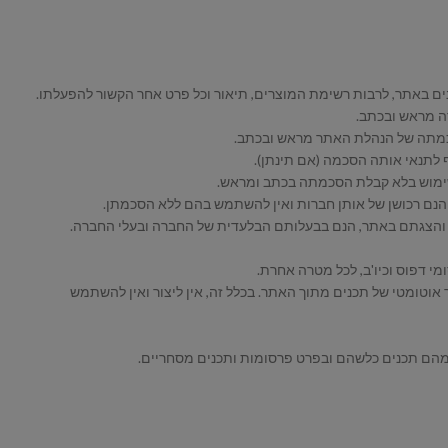
Crawlers, Robots וכדומה, לשם חיפוש, סריקה, העתקה או אחזור אוטומטי של תכנים מתוך האתר. בכלל זה, אין ליצור ואין להשתמש