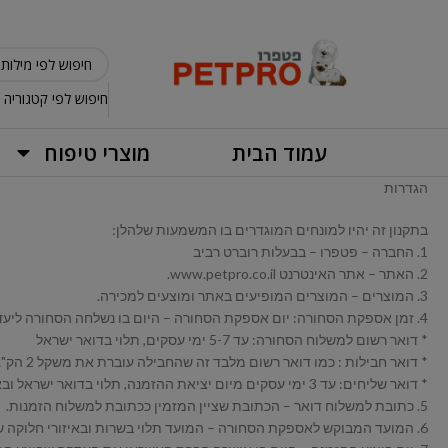
חיפוש לפי קטגוריה
עמוד הבית
מוצרי טיפוח
הגדרות
בתקנון זה יהיו למונחים המוגדרים בו המשמעות שלהלן:
1. החברה – פטפרו – בבעלות רוברט רביב
2. האתר – אתר האינטרנט www.petpro.co.il.
3. המוצרים – המוצרים המופיעים באתר ומוצעים למכירה.
4. זמן אספקת הסחורה: יום אספקת הסחורה – היום בו נשלחה הסחורה ליעד המבוקש לידי הלקוח.
* דואר רשום למשלוח הסחורה: עד 5-7 ימי עסקים, תלוי בדואר ישראל
* דואר חבילות : כמו דואר רשום מלבד זה שהחבילה עוברת את משקל 2 הק"ג
* דואר שליחים: עד 3 ימי עסקים מיום יציאת ההזמנה, תלוי בדואר ישראל ובאיזורי חלוקה
5. כתובת למשלוח דואר – הכתובת שציין המזמין ככתובת למשלוח הזמנות.
6. המועד המבוקש לאספקת הסחורה – המועד תלוי בשרות ובאיזורי חלוקה של דואר ישראל.