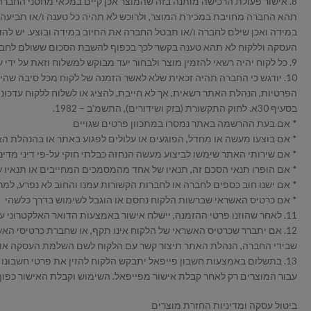
8. אישור פעולת הרכישה מותנה בזה שהמוצר אכן קיים במלאי מחסני החברה 
תהא החברה מחויבת במכירת המוצר, ולרוכש לא תהיה כל טענה ו/או תביעה בעני
במידה ואכן שילם לחברה ו/או תבטל החברה את החיוב במידה ובוצע. יש להדג
העסקה וללקוח לא תהא טענה בקשר לכך בכפוף להשבת הסכום ששולם לחברה
9. כל לקוח יהיה רשאי להזמין מוצר ולבחור יעד מבוקש למשלוח וזאת על ידי עדכון היעד המבוקש בטופס ההזמנה – אך היעד האחרון למשלוח שיעודכן על ידי הלקוח יישמר במאגר החברה כיעד המבוקש של הלקוח.
10. יודגש כי החברה תהיה זכאית שלא לאשר הזמנה של לקוח מכל סיבה ש
הפרטיות, הנהלת האתר רשאית, אך לא חייבת, להציג או לשלוח ללקוח עדכונ
בסעיף 30א. לחוק התקשורת (בזק ושידורים), התשמ'ב – 1982.
* אם בעת ההרשמה באתר נמסרו במתכוון פרטים שגויים
* אם בוצעו מעשה או מחדל, הפוגעים או עלולים לפגוע באתר או בהנהלת ה
* אם שירותי האתר שימשו לביצוע מעשה הנחזה כבלתי חוקי על-פי דיני מדינת
* אם הופרו תנאי הסכם זה, תנאיו של אחד מהמסמכים המחייבים או תנאיו ש
* אם ישנו חוב כספים לחברה או לחברות הקשורות עמנו והחוב לא נפרע, ל
* אם כרטיס האשראי שברשות הלקוח נחסם או הוגבל לשימוש בדרך כלשהי
11. לאחר שהוזנו פרטי ההזמנה, יישלח אישור באמצעות הדואר האלקטרוני על קליטת פרטי ההזמנה. אישור זה אינו מחייב את הנהלת האתר לספק את המוצרים, והוא רק מעיד שפרטי ההזמנה נקלטו אצל הנהלת האתר.
12. אם יתברר שכרטיס האשראי של הלקוח אינו תקף, או שחברת כרטיסי הא
שבידי החברה, הנהלת האתר תיצור קשר עם הלקוח לשם השלמת העסקה או ב
13. בתשלום באמצעות חשבון פייפאל יתבקש הלקוח להזין את פרטי חשבונ
עבור המוצרים רק לאחר קבלת אישור מפייפאל. השימוש וקבלת האישור כפוף 
ביטול עסקה ומדיניות החזרת מוצרים