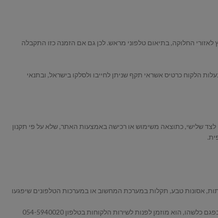
אזורי החלוקה, בתיאום טלפוני מראש. לכן גם אם הזמנה כזו התקבלה
ת הלקוח כרטיס אשראי תקף שניתן לחייבו ולסלקו בישראל, ובתנאי
/או לצד שלישי, כתוצאה משימוש או רכישה באמצעות האתר, שלא על פי תקנון
ית.
תות, אסונות טבע, תקלות במערכת המחשוב או במערכות הטלפונים שיפגעו
7. הנהלת האתר תעשה כמיטב יכולתה לספק מוצרים איכותיים במועד המבוקש. אם הלקוח סבורה כי המוצרים שרכש באמצעות האתר או השירותים לוקים בפגם כלשהו, הוא מוזמן לפנות לשירות הלקוחות בטלפון 054-5940020