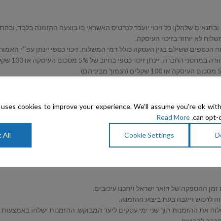
ן העסקה כולל דמי המשלוח. זיכוי כספי יינתן עפ״י האמור בחוק בחיוב של 5% מסכום העיסקה או 100 שק
ספי בחיוב של 5% מסכום העיסקה או 100 שקלים (הנמוך מביניהם).
 המקורית ועם התווית עליו כפי שהתקבל. במידה והמוצר הוחזר שלא כאמור בסעיף זה,
uses cookies to improve your experience. We'll assume you're ok with
Read More
can opt-o
 All
Cookie Settings
D
חברה להבטיח.