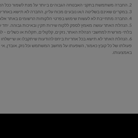
2. החברה משתמשת בתקני האבטחה הגבוהים ביותר על מנת לשמור ככל האפשר על סודיות המידע ופרטיות לקוחותיה.
3. במקרים שאינם בשליטה ו/או נובעים מכוח עליון, החברה לא תישא באחריות לכל נזק מכל סוג שהוא, עקיף או ישיר שיגרם ללקוחה או למי מטעמה, אם מידע יאבד או יגיע לגורם עוין ו/או יעשה בו שימוש שלא בהרשאה.
4. החברה מתחייבת לא לעשות שימוש בפרטי הלקוחות הרשומים באתר אלא לצרכי תפעול האתר בלבד, ועל מנת לאפשר את ביצוע ההזמנה והעברת אינפורמציה ללקוחה.
5. הנהלת האתר עושה מאמץ לספק ללקוח שירות תקין ובאיכות גבוהה. יחד ע
בלתי-מורשית למחשבי הנהלת האתר, נזקים, קלקולים, תקלות או כשלים – ל
6. הנהלת האתר לא תישא בכל אחריות ביחס להודעות שיתקבלו או שיישלחו
פעולתו של כל קובץ כאמור, השפעתו על מחשב המשתמש וכל נזק, אובדן, אי נ
באמצעותו.