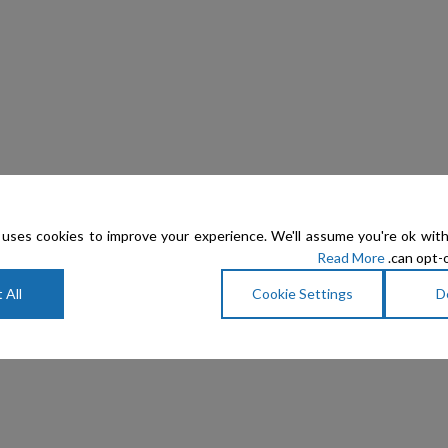
uses cookies to improve your experience. We'll assume you're ok with
Read More
can opt-o
 All
Cookie Settings
D