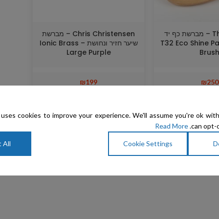
The Sentinel – מברשת כף יד
Chris Christensen – מברשת
ופליז T32 Eco Shine Palm
שיער חזיר ונחושת – Ionic Brass
Large Purple
Brus
₪
199
₪
250
uses cookies to improve your experience. We'll assume you're ok with
Read More
can opt-o
 All
Cookie Settings
D