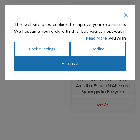
This website uses cookies to improve your experience.
We'll assume you're ok with this, but you can opt-out if
Read More
you wish.
Cookie Settings
Decline
Accept All
Envirogroom – Shop
Care – נוזל לכביסה אנזים
סינרגי 9.45 ליטר 4x Ultra™
Synergistic Enzyme
Laundry Detergent
₪
575