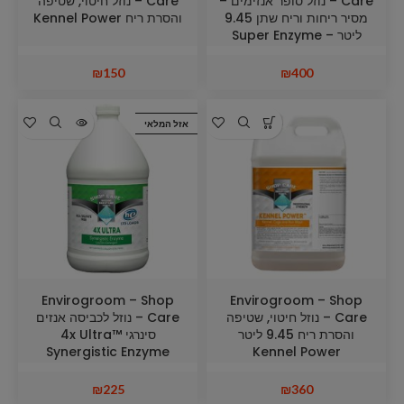
Care – נוזל סופר אנזימים –
Care – נוזל חיטוי, שטיפה
מסיר ריחות וריח שתן 9.45
והסרת ריח Kennel Power
ליטר Super Enzyme –
Urine & Odor Destroyer
₪
150
₪
400
אזל המלאי
Envirogroom – Shop
Envirogroom – Shop
Care – נוזל חיטוי, שטיפה
Care – נוזל לכביסה אנזים
והסרת ריח 9.45 ליטר
סינרגי 4x Ultra™
Synergistic Enzyme
Kennel Power
Laundry Detergent
₪
225
₪
360