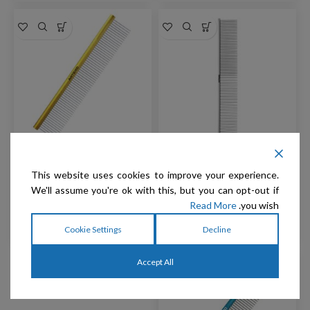
ARTERO – מסרק 23 ס"מ
ARTERO – מסרק 25 ס"מ –
This website uses cookies to improve your experience.
80/20 – אורך פינים 3.3 ס"מ
אורך פינים 3.5 ס"מ GIANT
COMB GOLD
We'll assume you're ok with this, but you can opt-out if
Read More
you wish.
Cookie Settings
Decline
₪
129
₪
129
Accept All