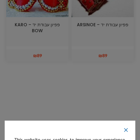
פפיון עבודת יד – ARSINOE
פפיון עבודת יד – KARO
BOW
₪
89
₪
89
This website uses cookies to improve your experience.