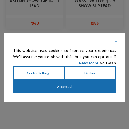
אילוף 3/8X6" BRITISH
הולכה BRITISH SHOW SLIP
LEAD
SHOW SLIP LEAD
₪
60
₪
85
This website uses cookies to improve your experience.
We'll assume you're ok with this, but you can opt-out if
Read More
you wish.
Cookie Settings
Decline
Accept All