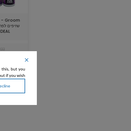
 DEAL
233
 this, but you
ut if you wish.
ecline