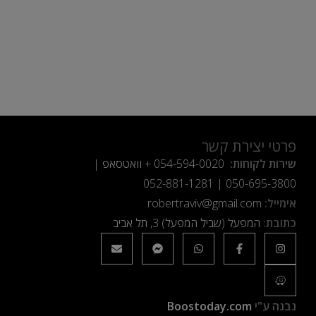
פרטי יצירת קשר
שירות לקוחות:
054-594-0020
+ וואטסאפ |
052-881-1281
|
050-695-3800
אימייל:
robertraviv@gmail.com
כתובת:
המפעל (שביל המפעל) 3, תל אביב
נבנה ע"י
Boostoday.com