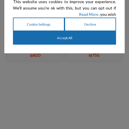
This website uses cookies to improve your experience.
We'll assume you're ok with this, but you can opt-out if
Read More
you wish.
Cookie Settings
Decline
PETY – גדר פעילות (לול)
PETY – גדר פעילות (לול)
ניידת, לכלבים קטנים וגורים
ניידת, לכלבים קטנים וגורים
Small Dog Playpen set,
Large Dog Playpen set,
ה
Accept All
With floor Mat and
With floor Mat and
Roof
Roof
₪
820
₪
750