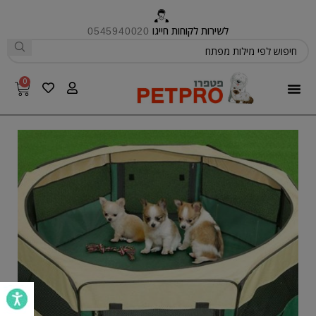
לשירות לקוחות חייגו
0545940020
0
פטפרו CARE