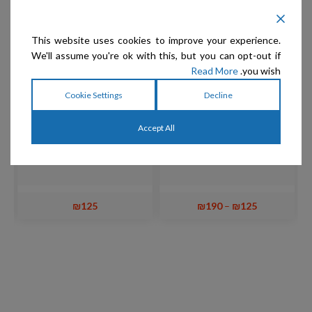
This website uses cookies to improve your experience.
We'll assume you're ok with this, but you can opt-out if
Read More
you wish.
Cookie Settings
Decline
Accept All
Show Tech – קולר חצי חנק
SLEEPYPOD – רצועה SLIM
+ רצועה עגולה מעור אייל
LEASH
₪
125
₪
190
–
₪
125