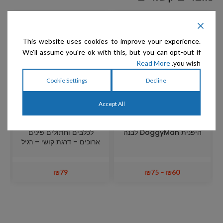
מבצע
This website uses cookies to improve your experience.
We'll assume you're ok with this, but you can opt-out if
Read More
you wish.
Cookie Settings
Decline
Accept All
Show Tech – המגרדת
Show Tech – מגרדת
היפנית DoggyMan לבנה
לכלבים וחתולים פינים
ארוכים – דרגת קושי – רגיל
₪
79
₪
75
–
₪
60