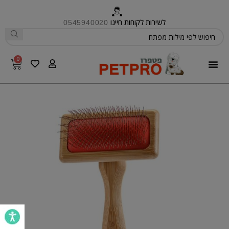
לשירות לקוחות חייגו
0545940020
0
פטפרו CARE