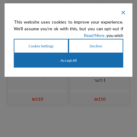
This website uses cookies to improve your experience.
We'll assume you're ok with this, but you can opt-out if
Read More
you wish.
Cookie Settings
Decline
Accept All
HYDRA – MOISTURIZING
HYDRA – SILKY SMOOTH-
שמפו לפרוות חלקות ונופלות
– מרכך לחות 1 ליטר
ת
1 ליטר
₪
110
₪
110