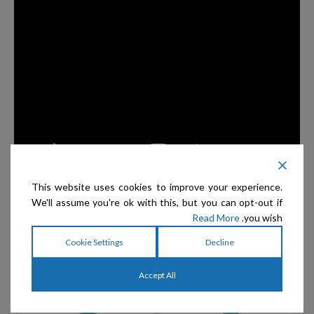
This website uses cookies to improve your experience.
We'll assume you're ok with this, but you can opt-out if
Read More
you wish.
Cookie Settings
Decline
מוצרים קשורים
Accept All
מ
אזל המלאי
אזל המלאי