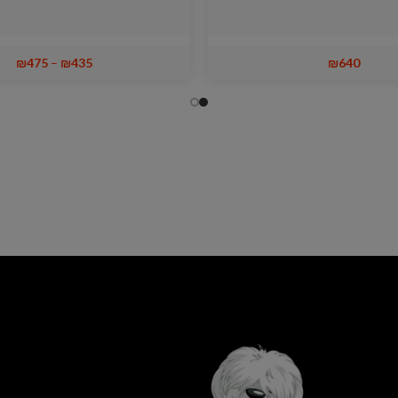
₪
475
–
₪
435
₪
640