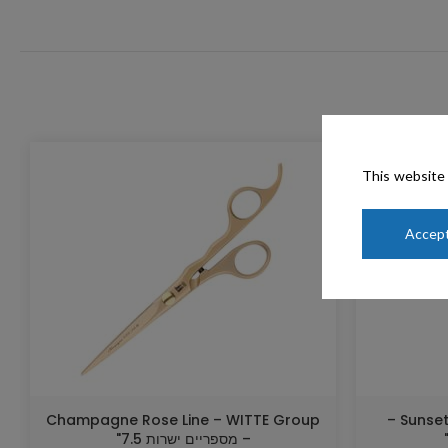
This website 
Accept
Champagne Rose Line – WITTE Group
Sunset Rose Line – WITTE Group –
– מספריים ישרות 7.5"