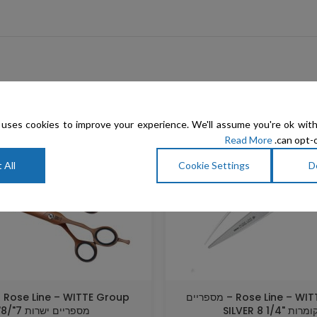
מבצע
uses cookies to improve your experience. We'll assume you're ok with
Read More
can opt-o
 All
Cookie Settings
D
Rose Line – WITTE Group – מספריים
רות "1/4 8 SILVER
מספריים ישרות 7"/8"