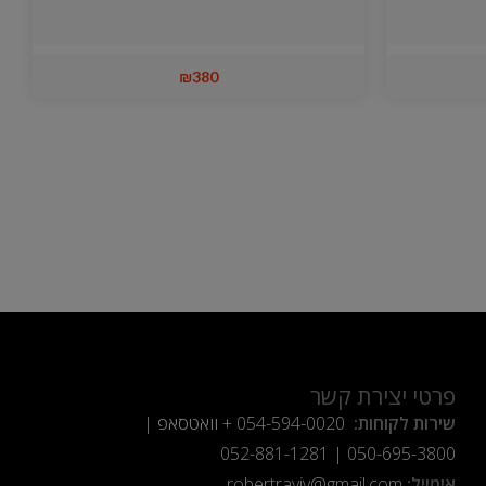
₪
380
פרטי יצירת קשר
שירות לקוחות:
054-594-0020
+ וואטסאפ |
052-881-1281
|
050-695-3800
אימייל:
robertraviv@gmail.com