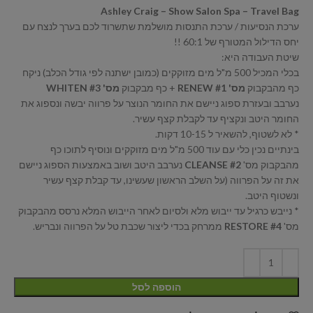
Ashley Craig – Show Salon Spa – Travel Bag
ערכת הנסיעות / ערכת התנסות מושלמת שתשרוד לכם בערך לנצח עם
יחס הדילול המטורף של 60:1 !!
שיטת העבודה היא:
בכלי המכיל 500 מ"ל מים מזוקקים (כמובן ישתנה לפי גודל הכלב) ניקח
כף מהבקבוק
מס' #1 RENEW
+ כף מבקבוק
מס' #3 WHITEN
נערבב ובעזרת ספוג ניישם את החומר הנוצר על פרווה יבשה ונספוג את
החומר היטב ונקציף עד לקבלת קצף עשיר.
* לא לשטוף, להשאיר ל 10-15 דקות.
בינתיים נכין כלי עם עוד 500 מ"ל מים מזוקקים ונוסיף לתוכו כף
מהבקבוק מס'
#2 CLEANSE
נערבב היטב ושוב באמצעות הספוג ניישם
את זה על הפרווה (על השלב הראשון שעשינו, עד קבלת קצף עשיר
ונשטוף היטב.
* נייבש כרגיל עד ייבוש מלא ולסיום לאחר הייבוש המלא נרסס מהבקבוק
מס'
#4 RESTORE
ממרחק בכדי ליצור שכבת טל על הפרווה ונבריש.
הוספה לסל