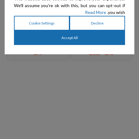
We'll assume you're ok with this, but you can opt-out if
Read More
you wish.
Chris Christensen –
Pure Paws – קצף להגברת
Cookie Settings
Decline
חלבון משי נוזלי לגימור ועיצוב
הנפח
– Silk Spirits
Accept All
₪
99
₪
105
–
₪
75