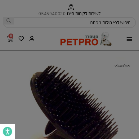
לשירות לקוחות חייגו
0545940020
0
פטפרו CARE
אזל המלאי