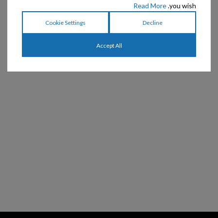
Read More
you wish.
Chris Christensen –
Chris Christensen –
מברשת פינים אובלית קטנה
מברשת פינים אובלית 35
Cookie Settings
Decline
20 מ"מ
מ"מ
Accept All
₪
169
₪
89
₪
199
₪
109