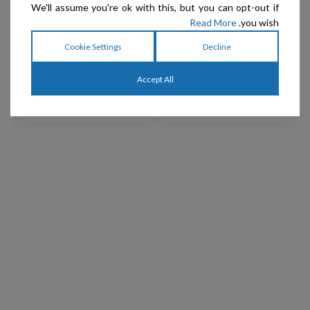
We'll assume you're ok with this, but you can opt-out if
Read More
you wish.
Chris Christensen –
Chris Christensen –
Cookie Settings
Decline
מברשת פינים אובלית 20
מברשת פינים מלבנית 20
מ"מ
מ"מ מיציקות 100% פליז
Accept All
₪
199
₪
129
₪
219
₪
179