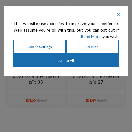
מבצע
מבצע
מ
אזל המלאי
This website uses cookies to improve your experience.
We'll assume you're ok with this, but you can opt-out if
Read More
you wish.
Cookie Settings
Decline
Accept All
Chris Christensen –
Chris Christensen –
מברשת פינים אובלית לכיס
מברשת פינים אובלית לכיס
27 מ"מ
35 מ"מ
₪
159
₪
149
₪
189
₪
179