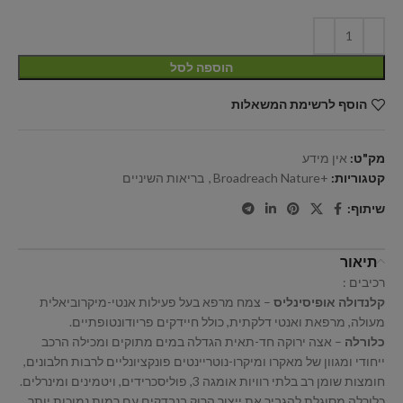
הוספה לסל
הוסף לרשימת המשאלות
מק"ט:
אין מידע
קטגוריות:
+Broadreach Nature
,
בריאות השיניים
שיתוף:
תיאור
רכיבים :
קלנדולה אופיסינליס
– צמח מרפא בעל פעילות אנטי-מיקרוביאלית
מעולה, מרפאת ואנטי דלקתית, כולל חיידקים פריודונטופתיים.
כלורלה
– אצה ירוקה חד-תאית הגדלה במים מתוקים ומכילה הרכב
ייחודי ומגוון של מאקרו ומיקרו-נוטריינטים פונקציונליים לרבות חלבונים,
חומצות שומן רב בלתי רוויות אומגה 3, פוליסכרידים, ויטמינים ומינרלים.
כלורלה מסוגלת להגביר את ייצור הרוק בנבדקים עם רמות נמוכות יותר