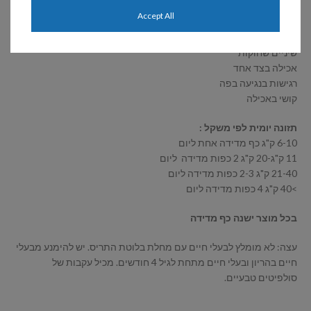
קו אדום מסביב לחניכיים
Accept All
הצטברות אבנית
שיניים שבורות
שיניים שחוקות
אכילה בצד אחד
רגישות בנגיעה בפה
קושי באכילה
תזונה יומית לפי משקל :
6-10 ק"ג כף מדידה אחת ליום
11 ק"ג-20 ק"ג 2 כפות מדידה ליום
21-40 ק"ג 2-3 כפות מדידה ליום
>40 ק"ג 4 כפות מדידה ליום
בכל מוצר ישנה כף מדידה
עצה: לא מומלץ לבעלי חיים עם מחלת בלוטת התריס. יש להימנע מבעלי
חיים בהריון ובעלי חיים מתחת לגיל 4 חודשים. מכיל עקבות של
סולפיטים טבעיים.