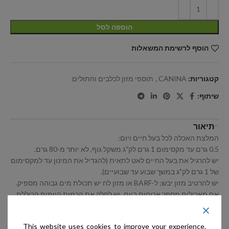
הוספה לסל
הוסף לרשימת המשאלות
קטגוריות:
CANINA
,
תוספי מזון לכלבים וחתולים
שיתוף:
תיאור
המלצת האכלה לכל בעל חיים ויום:
0.5 גרם עד מקסימום 1 גרם לק"ג משקל גוף, לא יותר מ-80 גרם.
יש להרגיל את בעל החיים לאט לתאית (להגדיל את המינון עד למקסימום
של 1 גרם לק"ג במשך שבוע עד שבועיים).
יש להרטיב מזון יבש; ל-BARF או מזון לח יש תכולת מים גבוהה מספיק.
אם מאכילים מספר ארוחות ביום, יש לחלק את הכמות היומית הכוללת
של תאית על הארוחות הבודדות.
This website uses cookies to improve your experience.