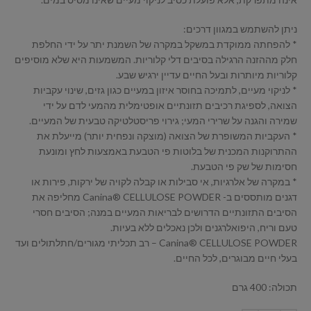
ניתן להשתמש במגוון דרכים:
* להפחתה ממוקדת במשקל במקרה של השמנת יתר על ידי החלפת
חלק מההזנה הרגילה בסיבים דלי קלוריות. המשמעות היא שלא מוסיפים
קלוריות מיותרות ובעל החיים עדיין ירגיש שבע.
* לניקוי מעיים, לתמיכה בחוסר איזון במעיים כגון גזים, שינוי עקביות
הצואה, לספיגת רכיבים תזונתיים אופטימלית מהמעי לדם על ידי
שמירה והגנה על שרירי המעי; גירוי פריסטלטיקה טבעית של המעיים.
* העקביות המשופרת של הצואה (מוצקה ונפחית יותר) מייעלת את
ההתרוקנות המכנית של בלוטות פי הטבעת באמצעות לחץ ומונעת
חסימות של שק פי הטבעת.
* במקרה של אלרגיות, אי סבילות או קבלה לקויה של ירקות, פירות או
דגנים מותססים ב- Canina® CELLULOSE POWDER מחליפה את
הסיבים התזונתיים הדרושים לבריאות המעיים במנה; הסיבים חסרי
טעם וריח, היפואלרגנים ולכן נאכלים ללא בעיות.
Canina® CELLULOSE POWDER – רב תכליתי מגורים/חתלתולים ועד
בעלי חיים מבוגרים, לכל החיים.
תכולה: 400 גרם