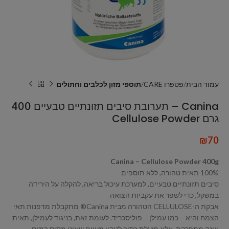
עמוד הבית
פטפרו CARE
תוספי מזון לכלבים וחתולים
Canina – תערובת סיבים תזונתיים טבעיים 400
גרם Cellulose Powder
₪
70
Canina – Cellulose Powder 400g
100% תאית טהורה, ללא תוספים
סיבים תזונתיים טבעיים, למערכת עיכול בריאה, להקלה על הירידה
במשקל, כדי לשפר את עקביות הצואה
אבקת ה-CELLULOSE הטהורה מבית Canina® מתקבלת מדפנות תאי
הצמח והיא – כמו עמילן – פוליסכריד. לעומת זאת, בניגוד לעמילן, תאית
אינה מתפרקת, אלא פועלת כסיב לניקוי מעיים שאינו מסיס במים.