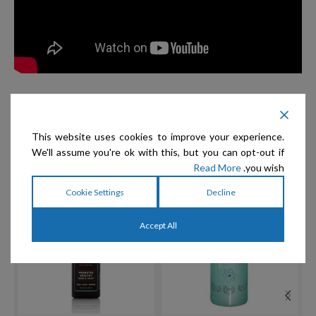
This website uses cookies to improve your experience.
מוצרים קשורים
We'll assume you're ok with this, but you can opt-out if
Read More
you wish.
Cookie Settings
Decline
מבצע
מ
Accept All