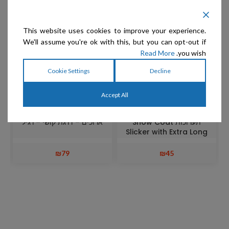
This website uses cookies to improve your experience.
We'll assume you're ok with this, but you can opt-out if
Read More
you wish.
Cookie Settings
Decline
Accept All
Show Tech – Yento –
Show Tech – מגרדת
מגרדת S מומלצת לפרוות
לכלבים וחתולים פינים
תערוכות Show Coat
ארוכים – דרגת קושי – רגיל
Slicker with Extra Long
Handle
₪
79
₪
45