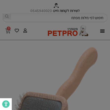
לשירות לקוחות חייגו
0545940020
0
פטפרו CARE