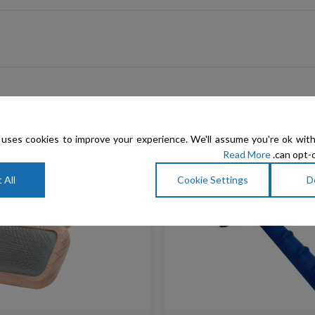
uses cookies to improve your experience. We'll assume you're ok with
Read More
can opt-o
 All
Cookie Settings
D