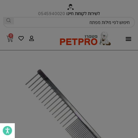
לשירות לקוחות חייגו
0545940020
0
פטפרו CARE