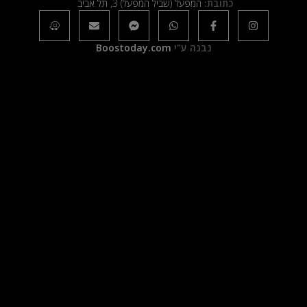
כתובת:
המפעל (שביל המפעל) 3, תל אביב
נבנה ע"י
Boostoday.com