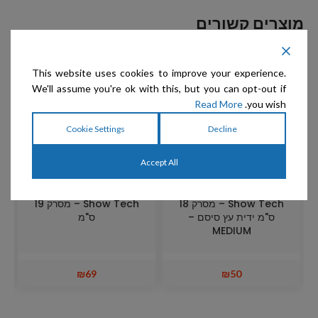
מוצרים קשורים
This website uses cookies to improve your experience.
We'll assume you're ok with this, but you can opt-out if
Read More
you wish.
Cookie Settings
Decline
Accept All
Show Tech – מסרק 18
Show Tech – מסרק 19
ס"מ ידית עץ סיסם –
ס"מ
MEDIUM
₪
69
₪
50