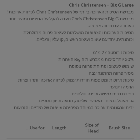
Chris Christensen – Big G Large
מברשת הסיכות הארוכה ביותר של Chris Christensen לפרוות ארוכות!
מברשת Chris Christensen Big G נועדה להקל על הטיפוח ומהיר יותר
בעבודה עם פרווה צפופה.
הסיכות הארוכות והצפופות מושלמות לעיצוב פרווה מתולתלת
וכותנתית, יחד עם עיצוב ועיצוב ראשים, קו עליון ורגליים.
סיכות נירוסטה 27 מ"מ
30% יותר סיכות ממברשות ה Big האחרות
שימוש לעיצוב ופתיחת פרווה צפופה
מסיר פרווה תחתונה עבה
סיכות ארוכות ומכופפות חודרות עמוק לפרווה ארוכה יותר ויוצרות
הרמה ותנועה
רפידת כרית גמישה עדינה וסלחנית
גב מעוגל במיוחד מאפשר שליטה, תנועה וכיוון נוספים
ידית ארגונומית ארוכה במיוחד מפחיתה עייפות של הידיים והזרועות
Size of
Use for…
Length
Brush Size
Head