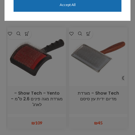
Accept All
מוצרים קשורים
Show Tech – מגרדת
Show Tech – Yento –
מדיום ידית עץ סיסם
מגרדת מגה פינים 2.6 ס"מ –
לארג'
₪
109
₪
45