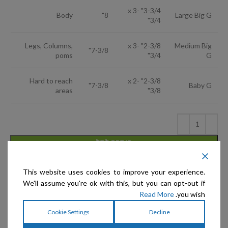
3-3/4" x 3-
Body
8"
Large Big G
3/4"
Legs, Columns,
2-3/8" x 3-
Medium Big
7-3/8"
poms
3/4"
G
Hard to reach
2-3/8" x 2-
7-3/8"
Baby G
areas
3/8"
הוספה לסל
הוסף לרשימת המשאלות
This website uses cookies to improve your experience.
We'll assume you're ok with this, but you can opt-out if
קטגוריות:
Chris Christensen
,
מגרדות לכלבים וחתולים
Read More
you wish.
שיתוף:
Cookie Settings
Decline