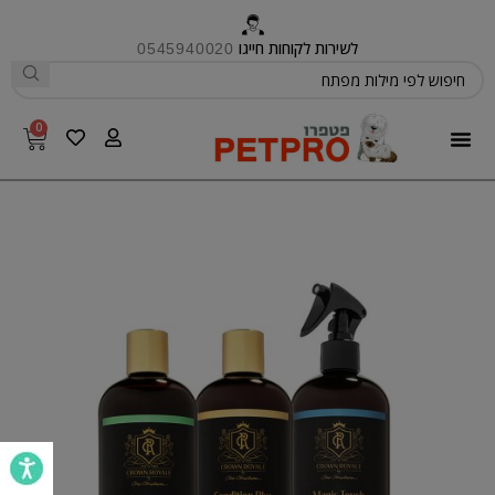
לשירות לקוחות חייגו
0545940020
0
פטפרו CARE