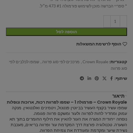
* ספריי הברשה מוכן לשימוש פורמולה #1 473 מ״לֹ.
הוספה לסל
הוסף לרשימת המשאלות
קטגוריות:
Crown Royale
,
מרככים לפי סוג פרווה
,
שמפו לכלבים לפי
סוג פרווה
שיתוף:
תיאור
Crown Royale – פורמולה 1 – שמפו לפרוות רכות, ארוכות ונופלות
שמפו עשיר בקצף העשיר בביוטין פנטנול, ויטמינים ואלנטואין. מנקה
עמוק ומחדיר לחות לפרווה ולעור ומשקם פרווה פגומה.
נוסחה ייחודית המגרה את העור להאיץ את חילוף החומרים בתוך תא
השערה. טכנולוגיה פורצת דרך המקדמת עור ופרווה בריאים, מעכבת
נשירת שיער ומקדמת ומעודדת את צמיחת הפרווה.