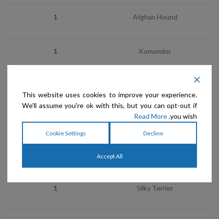
1
Afghan Hound
1
Komondor
1
Maltese
This website uses cookies to improve your experience.
We'll assume you're ok with this, but you can opt-out if
Read More
you wish.
1
Saluki
Cookie Settings
Decline
1
Shih Tzu
Accept All
1
Silky Terrier