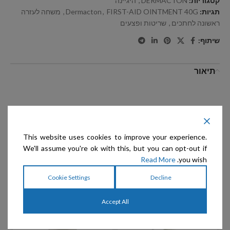
קטגוריות:
DERMACTON
,
היגיינה
תגיות:
FIRST-AID OINTMENT 40G
,
Dermacton
,
משחה לעזרה
ראשונה לחתכים
,
שריטות ופצעים
שיתוף:
תיאור
This website uses cookies to improve your experience.
We'll assume you're ok with this, but you can opt-out if
Read More
you wish.
Cookie Settings
Decline
מוצרים קשורים
Accept All
מבצע
א