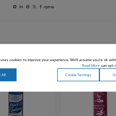
שיתוף:
uses cookies to improve your experience. We'll assume you're ok with
Read More
can opt-o
 All
Cookie Settings
D