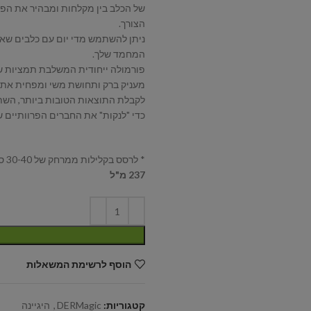
של הכלב בין מקלחות ומבהיר את הפרו
הצורך.
ניתן להשתמש מדי יום עם כלבים שאו
המחמד שלך.
פורמולה ייחודית המשלבת תמציות של 
מעניק ברק ותחושת משי ומפחית את 
לקבלת התוצאות הטובות ביותר, השת
כדי "לנקות" את החברים הפרוותיים ש
* לרסס בקלילות ממרחק של 30-40 ס"מ מהגוף פעם ביום (או לפי הצורך ולפי חומרת המצב) ולהבריש.
237 מ"ל
הוסף לרשימת המשאלות
קטגוריות:
DERMagic
,
היגיינה