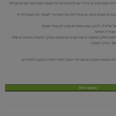
וה ומונע סבכים. נהדר גם לכפות בוציות! פשוט רססו והברישו אותם לפי
הבים לשחק בחוץ, או בתדירות הנדרשת כדי לשמור על רעננות חיית
אלוורה, לימון, נענע וצמחים טבעיים נטולי משקל.
שבירת השיער.
מש כחלק ממשטר טיפוח קבוע עם שמפו ומרכך ההצלה האורגנים שלנו
לך, בדרך הטבע!
הוספה לסל