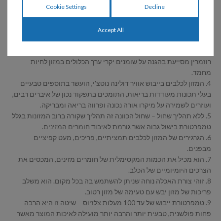
Premium ?
Cookie Settings
Decline
1. 100 גרם מזון לחיות מחמד עשוי מ-160 גרם של בשר טרי ובשר.
2. ללא ארוחות מעובדות, חומרים משמרים, מילות וקסמים שיווקיים,
Accept All
מאכלים מלאכותיים או חומרי צבע.
3. במזון שלנו תוספות של נוגדי חמצון טבעיים בצורת ויטמין E ותמצית
רוזמרין מסייעת בהגנה על שומנים יקרי ערך הכלולים במזון לחיות
מחמד.
4. המזון לכלבים בייבוש אוויר דולינה נוטצ'י, הועשר בתוספים טבעיים
בעלי תכונות מעודדות בריאות, התומכים בתפקוד נכון של איברים רבים,
ועוזרים לשמירה על מיקרו אורה נכונה ופרווה בריאה ומבריקה.
5. ללא תהליך שחול – שחול הכוונה זה תהליך שקורה ברוב המזונות בגלל
טמפרטורת בישול גבוה אשר גורמת לאיבוד חומרים המזינים.
6. הגרגירים של המזון לכלבים תמציתיים, פריכים, מעט קפיציים
מבפנים.
7. הוא מכיל את הכמות המקסימלית של חומרים מזינים, המכסים את
הצרכים היומיומיים של הכלב.
8. זוהי צורת האכלה נוחה שניתן להשתמש בה בכל מקום. הוא משלב
פריכות של מזון יבש עם טעימה של מזון רטוב.
9. טמפרטורת ייבוש של עד 100 מעלות צלזיוס – שיטה זו היא הרבה
פחות פולשנית, טבעית יותר והרבה יותר מועילה לאיכות המוצר מאשר