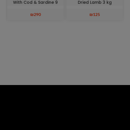
With Cod & Sardine 9
Dried Lamb 3 kg
kg
₪
290
₪
125