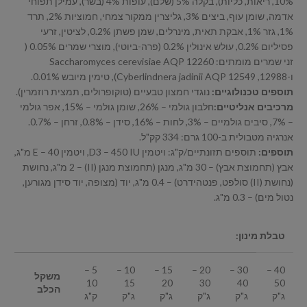
10%, ריאות, כליות), בקלה 5% (שלם), עופות 4% (בשר), עמילן תפוחי
אדמה, שומן עוף, ביצים 3%, גליצרין ממקור צמחי, חמוציות 2%, תרד
1%, גזר 1%, אבקת תאית, מינרלים, שמן פשתן 0.2%, לציטין, זרעי
פסיליום 0.2%, עולש אינולין 0.2% (פרה-ביוטי), מוצרי שמרים 0.05% (
זני שמרים מומתים: Saccharomyces cerevisiae AQP 12260
ו-12988, Cyberlindnera jadinii AQP 12549), טימין מיובש 0.01%.
תוספים טכנולוגיים:
נוגדי חמצון טבעיים (טוקופרולים, תמצית רוזמרין).
מרכיבים אנליטיים:
חלבון גולמי – 26%, שומן גולמי – 15%, אפר גולמי
– 7%, סיבים גולמיים – 3%, לחות – 16%, סידן – 0.8%, זרחן – 0.7%.
אנרגיה מטבולית ב-100 גרם: 334 קק"ל.
תוספים:
תוספים תזונתיים/ק"ג: ויטמין D3 – 450 IU, ויטמין E – 40 מ"ג,
אבץ (תחמוצת אבץ) – 30 מ"ג, מנגן (תחמוצת מנגן (II) – 2 מ"ג, נחושת
(נחושת (II) סולפט, פנטהידרט) – 0.4 מ"ג, יוד (מצופה, יוד סידן מגורען,
נטול מים) – 0.3 מ"ג.
טבלת מינון:
5 –
10 –
15 –
20 –
30 –
40 –
משקל
10
15
20
30
40
50
הכלב
ג"ק
ג"ק
ג"ק
ג"ק
ג"ק
ק"ג