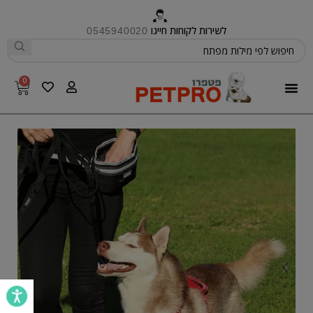
לשירות לקוחות חייגו
0545940020
0
פטפרו CARE