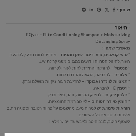
שיתוף:
תיאור
EQyss – Elite Conditioning Shampoo + Moisturizing
Detangling Spray
מאפיניי שמפו :
* זרעי קנאביס, זרעי רימון, שמן חמניות
– מחדיר לחות טבעי, להרגעת
העור, לחיזוק הפרווה וידועים כמגנים מפני קרינת UV.
* פנטנול
– להזרקה והחזרת לחות לעור ולפרווה.
* אלוורה
– להבראה, הרגעה והחדרת לחות.
* תמציות לוונדר ואבוקדו
– להרגעת העור, ניקיות מושלם וברק.
* ויטמין E
– להבראה.
* חלבון ירקות
– לחיזוק הפרווה, זוהר, פאר וברק.
* חומץ סיידר תפוחים
– לייצוב רמת החומציות.
הוראות שימוש:
יש למרוח מעט מהשמפו על פרווה רטובה וספוגה היטב
ולעסות היטב את כל האיזורים.
לשטוף היטב, לנגב היטב ולייבש עד ייבוש מלא !
מאפייני תרסיס הברשה ופתיחת קשרים :