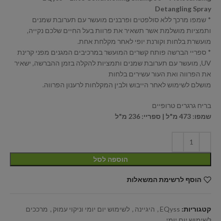
Detangling Spray
* שמפו מרכך ללא סולפטים ופרבנים מועשר עם תערובת שמנים
ותמציות מושלמת אשר תשאיר את פרוות בעל החיים שלכם נקייה,
מועשרת בלחות וקורנת יופי לאחר מקלחת אחת.
* ספריי הברשה פותח קשרים המועשר במרכיבים המגנים מפני קרינת
UV, מועשר עם תערובת שמנים ותמציות להקלה בזמן ההברשה, ישאיר
את הפרווה ואת העור עשירים בלחות
מושלם לשימוש לאחר הייבוש ולבין המקלחות לרענון הפרווה.
בריח גרגרים טרופיים
שמפו: 473 מ"ל | ספריי: 236 מ"ל
הוספה לסל
הוסף לרשימת המשאלות
קטגוריות:
EQyss
,
היגיינה
,
לשימוש יום יומי וניקוי עמוק
,
מרככים
לשימוש יום יומי